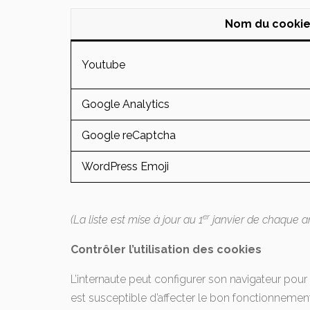
Nom du cooki
Youtube
Google Analytics
Google reCaptcha
WordPress Emoji
er
(La liste est mise à jour au 1
janvier de chaque a
Contrôler l’utilisation des cookies
L’internaute peut configurer son navigateur pou
est susceptible d’affecter le bon fonctionnement